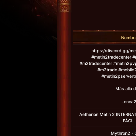
Nombr
https://discord.gg/me
#metin2tradecenter #
#m2tradecenter #metin2pvp
#m2trade #mobile2
#metin2pservert
Más allá 
Lonca
Aetherion Metin 2 INTERN
FÁCIL
Mythron2 - O