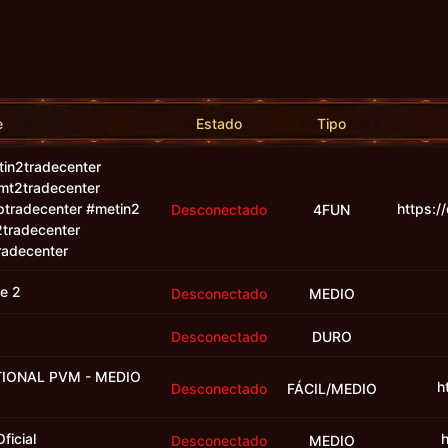
e
Estado
Tipo
tin2tradecenter
mt2tradecenter
tradecenter #metin2
https:/
Desconectado
4FUN
tradecenter
radecenter
de 2
Desconectado
MEDIO
2
Desconectado
DURO
ATIONAL PVM - MEDIO
h
Desconectado
FÁCIL/MEDIO
ficial
h
Desconectado
MEDIO