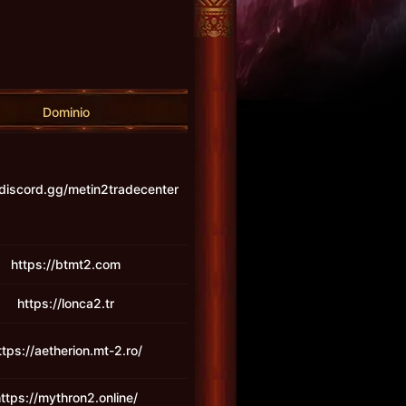
Dominio
/discord.gg/metin2tradecenter
https://btmt2.com
https://lonca2.tr
ttps://aetherion.mt-2.ro/
ttps://mythron2.online/