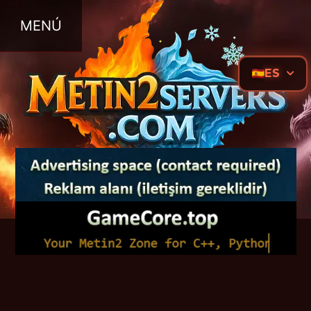
MENÚ
ES