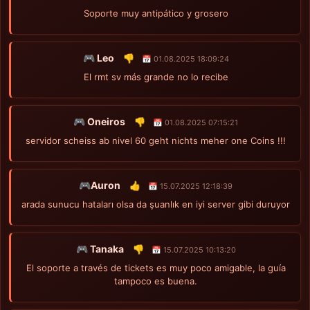
Soporte muy antipático y grosero
🎮 Leo
👎
📅 01.08.2025 18:09:24
El rmt sv más grande no lo recibe
🎮 Oneiros
👎
📅 01.08.2025 07:15:21
servidor scheiss ab nivel 60 geht nichts meher one Coins !!!
🎮Auron
👍
📅 15.07.2025 12:18:39
arada sunucu hataları olsa da şuanlık en iyi server gibi duruyor
🎮 Tanaka
👎
📅 15.07.2025 10:13:20
El soporte a través de tickets es muy poco amigable, la guía
tampoco es buena.