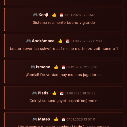
🎮 Kenji
👍
📅 10.01.2026 02:07:47
Sistema realmente bueno y grande
🎮 Andrómaca
👍
📅 01.08.2026 22:07:39
bester sever ich schwöre auf meine mutter zurzeit número 1
🎮 Ismene
👍
📅 08.01.2026 21:03:36
¡Genial! De verdad, hay muchos jugadores.
🎮 Pistis
👍
📅 01.08.2026 16:02:33
Çok iyi sunucu gayet başarılı beğendim
🎮 Mateo
👍
📅 07.01.2026 13:07:11
Literalmente el mejor servidor Metin2 jamás creado.