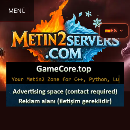
MENÚ
ES