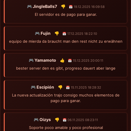
🎮 JingleBalls7
👎
📅 19.12.2025 16:09:58
El servidor es de pago para ganar.
🎮 Fujin
👎
📅 17.12.2025 18:22:10
equipo de mierda da braucht man den rest nicht zu erwähnen
🎮 Yamamoto
👍
📅 15.12.2025 20:00:11
bester server den es gibt, progreso dauert aber lange
🎮 Escipión
👎
📅 15.11.2025 18:28:32
La nueva actualización trajo consigo muchos elementos de
pago para ganar.
🎮 Oizys
👎
📅 06.11.2025 08:23:11
Soporte poco amable y poco profesional