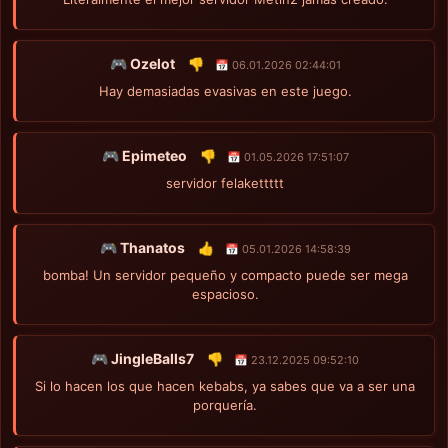
🎮 Ozelot
👎
📅 06.01.2026 02:44:01
Hay demasiadas evasivas en este juego.
🎮 Epimeteo
👎
📅 01.05.2026 17:51:07
servidor felakettttt
🎮 Thanatos
👍
📅 05.01.2026 14:58:39
bomba! Un servidor pequeño y compacto puede ser mega
espacioso.
🎮 JingleBalls7
👎
📅 23.12.2025 09:52:10
Si lo hacen los que hacen kebabs, ya sabes que va a ser una
porquería.