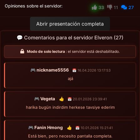
Opiniones sobre el servidor:
33
11
27
Abrir presentación completa
💬 Comentarios para el servidor Elveron (27)
Modo de solo lectura
: el servidor está deshabilitado.
🎮 nickname5556
📅 16.04.2026 13:17:53
ajá
🎮 Vegeta
👍
📅 20.01.2026 23:39:41
harika bugün indirdim herkese tavsiye ederim
🎮 Fanin Hmong
👍
📅 10.01.2026 15:21:41
Está bien, pero necesito pantalla completa.