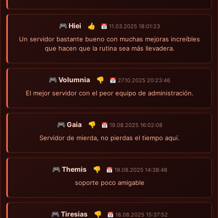
🎮 Hiei
👍
📅 11.03.2025 18:01:23
Un servidor bastante bueno con muchas mejoras increíbles
que hacen que la rutina sea más llevadera.
🎮 Volumnia
👎
📅 27.10.2025 20:23:46
El mejor servidor con el peor equipo de administración.
🎮 Gaia
👎
📅 19.08.2025 16:02:08
Servidor de mierda, no pierdas el tiempo aquí.
🎮 Themis
👎
📅 19.08.2025 14:38:48
soporte poco amigable
🎮 Tiresias
👎
📅 18.08.2025 15:37:52