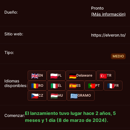
Pronto
Dueño:
(Más información)
Sitio web:
https://elveron.to/
Tipo:
MEDIO
EN
PL
Delaware
TR
Idiomas
disponibles:
RO
ÉL
ES
PT
FR
CZ
HU
GRAMO
El lanzamiento tuvo lugar hace 2 años, 5
Comenzar:
meses y 1 día (8 de marzo de 2024).