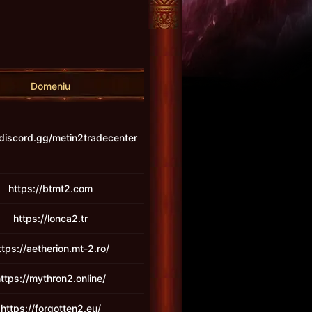
Domeniu
/discord.gg/metin2tradecenter
https://btmt2.com
https://lonca2.tr
ttps://aetherion.mt-2.ro/
ttps://mythron2.online/
https://forgotten2.eu/