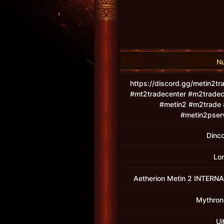
N
https://discord.gg/metin2t
#mt2tradecenter #m2tradec
#metin2 #m2trade 
#metin2pserv
Dinco
Lo
Aetherion Metin 2 INTER
Mythron2
Ui