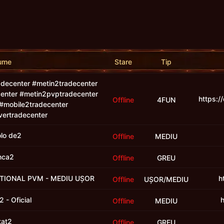
ume
Stare
Tip
radecenter #metin2tradecenter
enter #metin2pvptradecenter
https:/
Offline
4FUN
#mobile2tradecenter
ertradecenter
lo de2
Offline
MEDIU
nca2
Offline
GREU
NATIONAL PVM - MEDIU UȘOR
h
Offline
UȘOR/MEDIU
 - Oficial
h
Offline
MEDIU
tat2
Offline
GREU