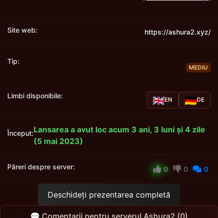
Site web:
https://ashura2.xyz/
Tip:
MEDIU
Limbi disponibile:
EN
DE
Lansarea a avut loc acum 3 ani, 3 luni și 4 zile
Început:
(5 mai 2023)
Păreri despre server:
0
0
0
Deschideți prezentarea completă
💬 Comentarii pentru serverul Ashura2 (0)