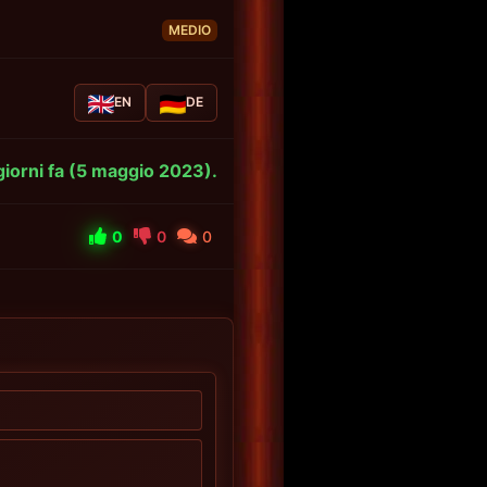
MEDIO
EN
DE
 giorni fa (5 maggio 2023).
0
0
0