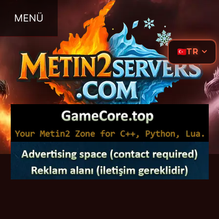
MENÜ
TR