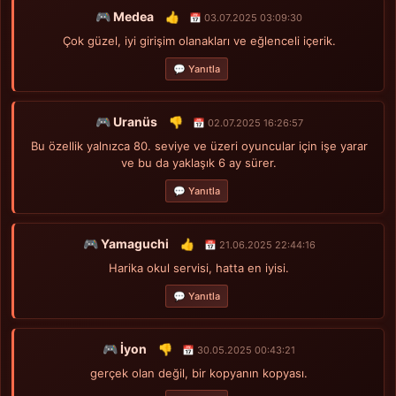
🎮 Medea
👍
📅 03.07.2025 03:09:30
Çok güzel, iyi girişim olanakları ve eğlenceli içerik.
💬 Yanıtla
🎮 Uranüs
👎
📅 02.07.2025 16:26:57
Bu özellik yalnızca 80. seviye ve üzeri oyuncular için işe yarar
ve bu da yaklaşık 6 ay sürer.
💬 Yanıtla
🎮 Yamaguchi
👍
📅 21.06.2025 22:44:16
Harika okul servisi, hatta en iyisi.
💬 Yanıtla
🎮 İyon
👎
📅 30.05.2025 00:43:21
gerçek olan değil, bir kopyanın kopyası.