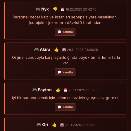
🎮 Nyx
👎
📅 19.12.2025 20:42:16
Personel beceriksiz ve insanları sebepsiz yere yasaklıyor...
(surajoker jokernero d3v4st0 tarafından)
💬 Yanıtla
🎮 Akira
👍
📅 29.11.2025 21:40:26
Orijinal sunucuyla karşılaştırıldığında büyük bir ilerleme farkı
var.
💬 Yanıtla
🎮 Fayton
👍
📅 25.11.2025 16:52:53
İyi bir sunucu olmak için ekipmanınız için çalışmanız gerekir.
💬 Yanıtla
🎮 Gri
👍
📅 18.11.2025 13:23:02