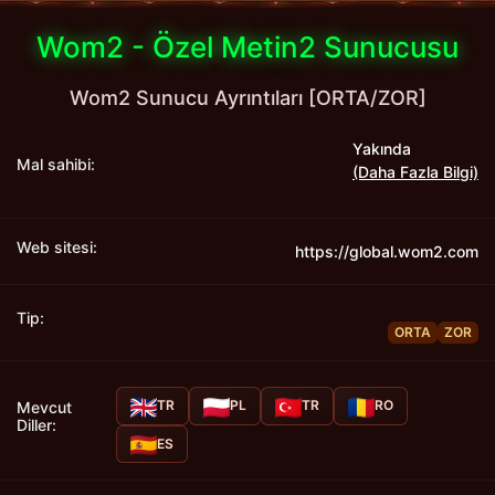
Wom2 - Özel Metin2 Sunucusu
Wom2 Sunucu Ayrıntıları [ORTA/ZOR]
Yakında
Mal sahibi:
(Daha Fazla Bilgi)
Web sitesi:
https://global.wom2.com
Tip:
ORTA
ZOR
TR
PL
TR
RO
Mevcut
Diller:
ES