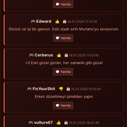
💬 Yanıtla
🎮 Edward
👍
📅 16.01.2026 17:13:29
Dürüst ve iyi bir garson. Eski siyah sırtlı Muriano'yu seviyorum.
💬 Yanıtla
🎮 Cerberus
👍
📅 16.01.2026 11:02:40
<3 Eski güzel günler, her zamanki gibi güzel
💬 Yanıtla
🎮 FixYourShit
👎
📅 15.01.2026 10:55:41
Erken düzeltmeyi şimdiden yapın
💬 Yanıtla
🎮 vulture67
👍
📅 10.01.2026 18:52:49