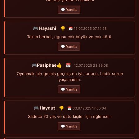
💬 Yanıtla
🎮 Hayashi
👎
📅 15.07.2025 07:14:28
Takım berbat, egosu çok büyük ve çok kötü.
💬 Yanıtla
🎮Pasiphae👍
📅
12.07.2025 23:39:08
Oynamak için gelmiş geçmiş en iyi sunucu, hiçbir sorun
yaşamadım.
💬 Yanıtla
🎮 Haydut
👎
📅 03.07.2025 17:55:04
Sadece 70 yaş ve üstü kişiler için eğlenceli.
💬 Yanıtla