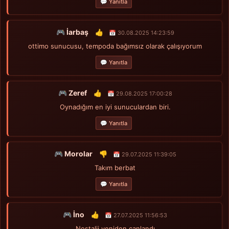
💬 Yanıtla
🎮 İarbaş
👍
📅 30.08.2025 14:23:59
ottimo sunucusu, tempoda bağımsız olarak çalışıyorum
💬 Yanıtla
🎮 Zeref
👍
📅 29.08.2025 17:00:28
Oynadığım en iyi sunuculardan biri.
💬 Yanıtla
🎮 Morolar
👎
📅 29.07.2025 11:39:05
Takım berbat
💬 Yanıtla
🎮 İno
👍
📅 27.07.2025 11:56:53
Nostalji yeniden canlandı