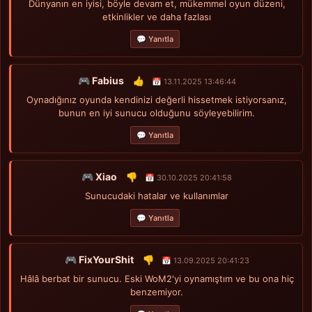
Dünyanın en iyisi, böyle devam et, mükemmel oyun düzeni,
etkinlikler ve daha fazlası
💬 Yanıtla
🎮 Fabius
👍
📅 13.11.2025 13:46:44
Oynadığınız oyunda kendinizi değerli hissetmek istiyorsanız,
bunun en iyi sunucu olduğunu söyleyebilirim.
💬 Yanıtla
🎮 Xiao
👎
📅 30.10.2025 20:41:58
Sunucudaki hatalar ve kullanımlar
💬 Yanıtla
🎮 FixYourShit
👎
📅 13.09.2025 20:41:23
Hâlâ berbat bir sunucu. Eski WoM2'yi oynamıştım ve bu ona hiç
benzemiyor.