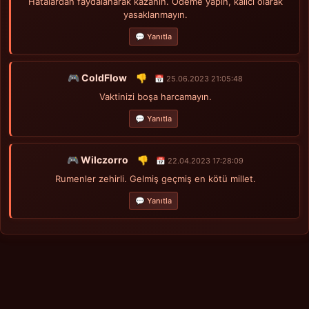
Hatalardan faydalanarak kazanın. Ödeme yapın, kalıcı olarak
yasaklanmayın.
💬 Yanıtla
🎮 ColdFlow
👎
📅 25.06.2023 21:05:48
Vaktinizi boşa harcamayın.
💬 Yanıtla
🎮 Wilczorro
👎
📅 22.04.2023 17:28:09
Rumenler zehirli. Gelmiş geçmiş en kötü millet.
💬 Yanıtla