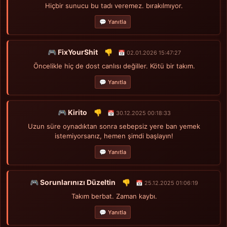
Hiçbir sunucu bu tadı veremez. bırakılmıyor.
💬 Yanıtla
🎮 FixYourShit
👎
📅 02.01.2026 15:47:27
Öncelikle hiç de dost canlısı değiller. Kötü bir takım.
💬 Yanıtla
🎮 Kirito
👎
📅 30.12.2025 00:18:33
Uzun süre oynadıktan sonra sebepsiz yere ban yemek
istemiyorsanız, hemen şimdi başlayın!
💬 Yanıtla
🎮 Sorunlarınızı Düzeltin
👎
📅 25.12.2025 01:06:19
Takım berbat. Zaman kaybı.
💬 Yanıtla