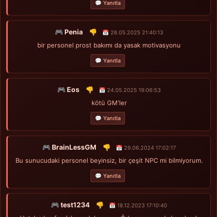
💬 Yanıtla
🎮 Penia
👎
📅 28.05.2025 21:40:13
bir personel prost bakımı da yasak motivasyonu
💬 Yanıtla
🎮 Eos
👎
📅 24.05.2025 19:06:53
kötü GM'ler
💬 Yanıtla
🎮 BrainLessGM
👎
📅 29.06.2024 17:02:17
Bu sunucudaki personel beyinsiz, bir çeşit NPC mi bilmiyorum.
💬 Yanıtla
🎮 test1234
👎
📅 18.12.2023 17:10:40