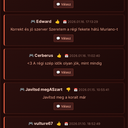
💬 Válasz
🎮 Edward
👍
📅 2026.01.16. 17:13:29
Korrekt és jó szerver Szeretem a régi fekete hátú Muriano-t
💬 Válasz
🎮 Cerberus
👍
📅 2026.01.16. 11:02:40
<3 A régi szép idők olyan jók, mint mindig
💬 Válasz
🎮 Javítsd megASzart
👎
📅 2026.01.15. 10:55:41
Javítsd meg a korait már
💬 Válasz
🎮 vulture67
👍
📅 2026.01.10. 18:52:49