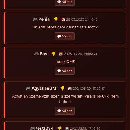
💬 Válasz
🎮 Penia
👎
📅 28.05.2025 21:40:13
un staf prost care da ban fara motiv
💬 Válasz
🎮 Eos
👎
📅 2025.05.24. 19:06:53
rossz GMS
💬 Válasz
🎮 AgyatlanGM
👎
📅 2024.06.29. 17:02:17
Agyatlan személyzet ezen a szerveren, valami NPC-k, nem
tudom.
💬 Válasz
🎮 test1234
👎
📅 2023.12.18. 17:10:40