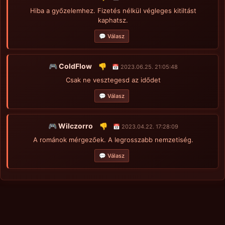
Hiba a győzelemhez. Fizetés nélkül végleges kitiltást
kaphatsz.
💬 Válasz
🎮 ColdFlow
👎
📅 2023.06.25. 21:05:48
Csak ne vesztegesd az idődet
💬 Válasz
🎮 Wilczorro
👎
📅 2023.04.22. 17:28:09
A románok mérgezőek. A legrosszabb nemzetiség.
💬 Válasz