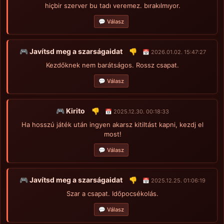
hiçbir szerver bu tadı veremez. bırakılmıyor.
💬 Válasz
🎮 Javítsd meg a szarságaidat
👎
📅 2026.01.02. 15:47:27
Kezdőknek nem barátságos. Rossz csapat.
💬 Válasz
🎮 Kirito
👎
📅 2025.12.30. 00:18:33
Ha hosszú játék után ingyen akarsz kitiltást kapni, kezdj el
most!
💬 Válasz
🎮 Javítsd meg a szarságaidat
👎
📅 2025.12.25. 01:06:19
Szar a csapat. Időpocsékolás.
💬 Válasz