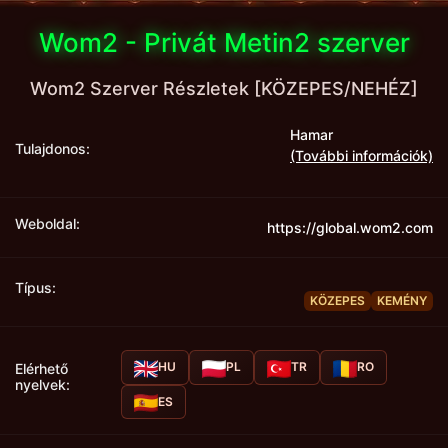
Wom2 - Privát Metin2 szerver
Wom2 Szerver Részletek [KÖZEPES/NEHÉZ]
Hamar
Tulajdonos:
(További információk)
Weboldal:
https://global.wom2.com
Típus:
KÖZEPES
KEMÉNY
HU
PL
TR
RO
Elérhető
nyelvek:
ES