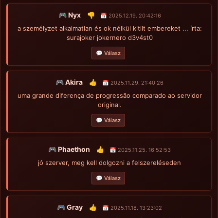
🎮 Nyx
👎
📅 2025.12.19. 20:42:16
a személyzet alkalmatlan és ok nélkül kitilt embereket ... írta:
surajoker jokernero d3v4st0
💬 Válasz
🎮 Akira
👍
📅 2025.11.29. 21:40:26
uma grande diferença de progressão comparado ao servidor
original.
💬 Válasz
🎮 Phaethon
👍
📅 2025.11.25. 16:52:53
jó szerver, meg kell dolgozni a felszereléseden
💬 Válasz
🎮 Gray
👍
📅 2025.11.18. 13:23:02