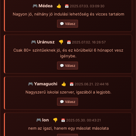
🎮 Médea
👍
📅 2025.07.03. 03:09:30
Nagyon jó, néhány jó indulási lehetőség és vicces tartalom
💬 Válasz
🎮 Uránusz
👎
📅 2025.07.02. 16:26:57
Csak 80+ szintűeknek jó, és ez körülbelül 6 hónapot vesz
igénybe.
💬 Válasz
🎮 Yamaguchi
👍
📅 2025.06.21. 22:44:16
Nagyszerű iskolai szerver, igazából a legjobb.
💬 Válasz
🎮 Ion
👎
📅 2025.05.30. 00:43:21
nem az igazi, hanem egy másolat másolata