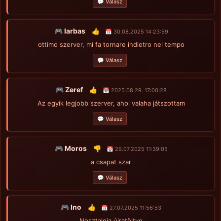
💬 Válasz
🎮 Iarbas
👍
📅 30.08.2025 14:23:59
ottimo szerver, mi fa tornare indietro nel tempo
💬 Válasz
🎮 Zeref
👍
📅 2025.08.29. 17:00:28
Az egyik legjobb szerver, ahol valaha játszottam
💬 Válasz
🎮 Moros
👎
📅 29.07.2025 11:39:05
a csapat szar
💬 Válasz
🎮 Ino
👍
📅 27.07.2025 11:56:53
Nosztalgia újratöltve