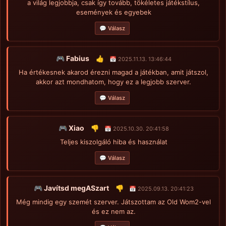
a világ legjobbja, csak így tovább, tökéletes játékstílus,
események és egyebek
💬 Válasz
🎮 Fabius
👍
📅 2025.11.13. 13:46:44
Ha értékesnek akarod érezni magad a játékban, amit játszol,
akkor azt mondhatom, hogy ez a legjobb szerver.
💬 Válasz
🎮 Xiao
👎
📅 2025.10.30. 20:41:58
Teljes kiszolgáló hiba és használat
💬 Válasz
🎮 Javítsd megASzart
👎
📅 2025.09.13. 20:41:23
Még mindig egy szemét szerver. Játszottam az Old Wom2-vel
és ez nem az.