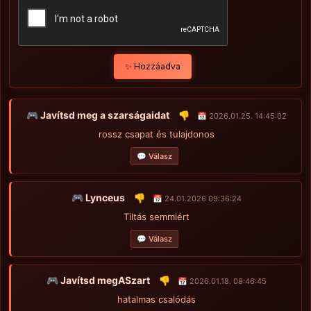
✨ Hozzáadva
🎮 Javítsd meg a szarságaidat
👎
📅 2026.01.25. 14:45:02
rossz csapat és tulajdonos
💬 Válasz
🎮 Lynceus
👎
📅 24.01.2026 09:36:24
Tiltás semmiért
💬 Válasz
🎮 Javítsd megASzart
👎
📅 2026.01.18. 08:46:45
hatalmas csalódás