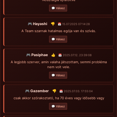
💬 Válasz
🎮 Hayashi
👎
📅 15.07.2025 07:14:28
A Team szarnak hatalmas egója van és szívás.
💬 Válasz
🎮 Pasiphae
👍
📅 2025.07.12. 23:39:08
A legjobb szerver, amin valaha játszottam, semmi probléma
nem volt vele.
💬 Válasz
🎮 Gazember
👎
📅 2025.07.03. 17:55:04
csak akkor szórakoztató, ha 70 éves vagy idősebb vagy
💬 Válasz