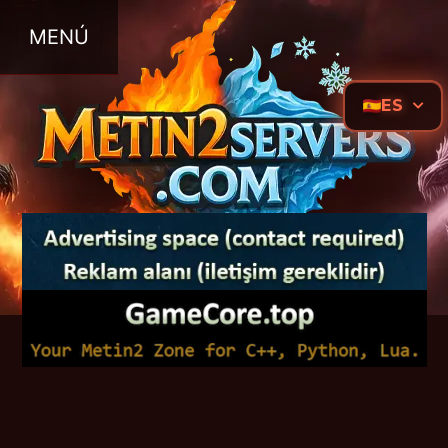
MENÚ
ES