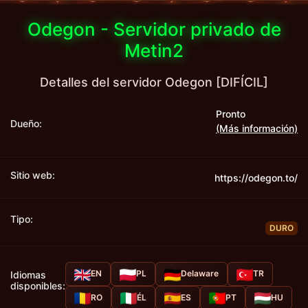
Odegon - Servidor privado de
Metin2
Detalles del servidor Odegon [DIFÍCIL]
Pronto
Dueño:
(Más información)
Sitio web:
https://odegon.to/
Tipo:
DURO
EN
PL
Delaware
TR
Idiomas
disponibles:
RO
ÉL
ES
PT
HU