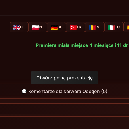
PL
PL
DE
TR
RO
TO
Premiera miała miejsce 4 miesiące i 11 d
Otwórz pełną prezentację
💬 Komentarze dla serwera Odegon (0)