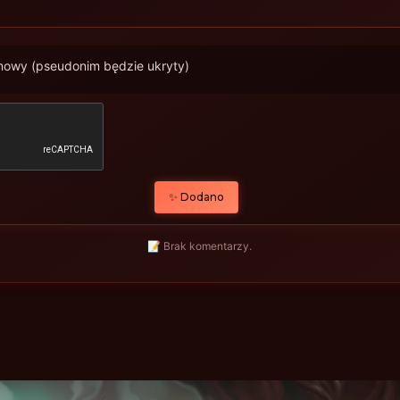
imowy (pseudonim będzie ukryty)
✨ Dodano
📝 Brak komentarzy.