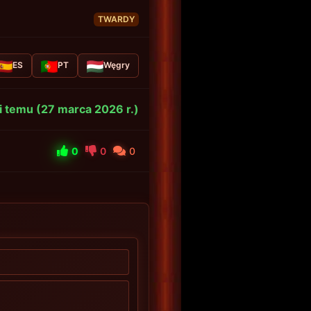
TWARDY
ES
PT
Węgry
ni temu (27 marca 2026 r.)
0
0
0