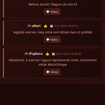
Kedves pincér! Nagyon jól néz ki!
💬 Válasz
🎮 alturi
👍
📅 11.01.2025 18:05:13
legjobb szerver, még soha nem láttam ilyen jó grafikát
💬 Válasz
🎮 iFujitora
👍
📅 05.01.2025 19:29:32
Mestermű. A szerver nagyon ígéretesnek tűnik. Szeretettel
várlak #Alutri2Hype
💬 Válasz