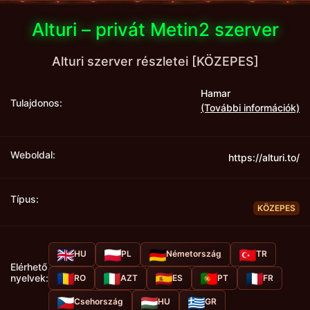
Alturi – privát Metin2 szerver
Alturi szerver részletei [KÖZEPES]
Hamar
Tulajdonos:
(További információk)
Weboldal:
https://alturi.to/
Típus:
KÖZEPES
HU
PL
Németország
TR
Elérhető
nyelvek:
RO
AZT
ES
PT
FR
Csehország
HU
GR