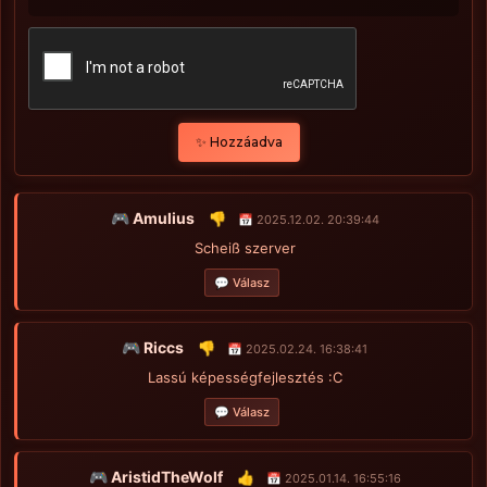
✨ Hozzáadva
🎮 Amulius
👎
📅 2025.12.02. 20:39:44
Scheiß szerver
💬 Válasz
🎮 Riccs
👎
📅 2025.02.24. 16:38:41
Lassú képességfejlesztés :C
💬 Válasz
🎮 AristidTheWolf
👍
📅 2025.01.14. 16:55:16