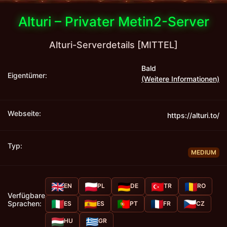
Alturi – Privater Metin2-Server
Alturi-Serverdetails [MITTEL]
Bald
Eigentümer:
(Weitere Informationen)
Webseite:
https://alturi.to/
Typ:
MEDIUM
EN
PL
DE
TR
RO
Verfügbare
Sprachen:
ES
ES
PT
FR
CZ
HU
GR