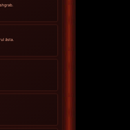
ashgrab.
ul ăsta.