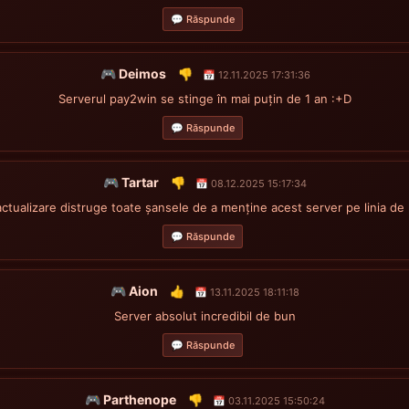
💬 Răspunde
🎮 Deimos
👎
📅 12.11.2025 17:31:36
Serverul pay2win se stinge în mai puțin de 1 an :+D
💬 Răspunde
🎮 Tartar
👎
📅 08.12.2025 15:17:34
ctualizare distruge toate șansele de a menține acest server pe linia de p
💬 Răspunde
🎮 Aion
👍
📅 13.11.2025 18:11:18
Server absolut incredibil de bun
💬 Răspunde
🎮 Parthenope
👎
📅 03.11.2025 15:50:24