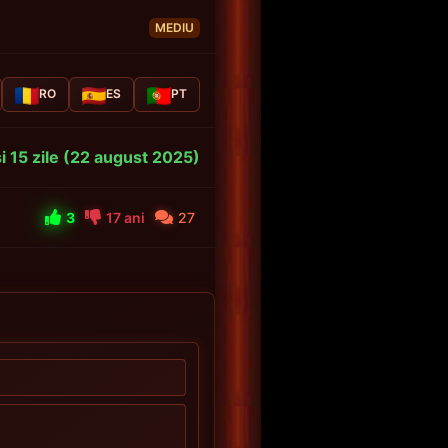
MEDIU
RO
ES
PT
și 15 zile (22 august 2025)
3
17 ani
27