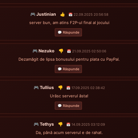
🎮 Justinian
👍
📅 22.09.2025 20:56:58
server bun, am atins F2P-ul final al jocului
💬 Răspunde
🎮 Nezuko
👎
📅 21.09.2025 02:50:06
Dezamăgit de lipsa bonusului pentru plata cu PayPal.
💬 Răspunde
🎮 Tullius
👎
📅 17.09.2025 02:38:42
Urăsc serverul ăsta!
💬 Răspunde
🎮 Tethys
👎
📅 14.09.2025 03:12:09
Da, până acum serverul e de rahat.