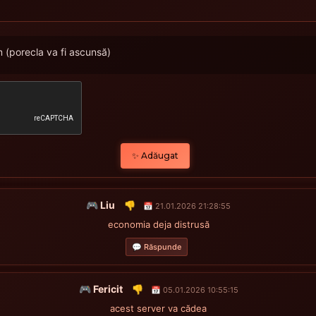
(porecla va fi ascunsă)
✨ Adăugat
🎮 Liu
👎
📅 21.01.2026 21:28:55
economia deja distrusă
💬 Răspunde
🎮 Fericit
👎
📅 05.01.2026 10:55:15
acest server va cădea