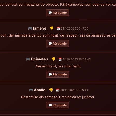
concentrat pe magazinul de obiecte. Fără gameplay real, doar server c
💬 Răspunde
🎮 Ismene
👎
📅 29.10.2025 05:17:05
 bun, dar managerii de joc sunt lipsiți de respect, așa că părăsesc server
💬 Răspunde
🎮 Epimeteu
👎
📅 24.10.2025 18:02:47
Server prost, vor doar bani.
💬 Răspunde
🎮 Apollo
👎
📅 20.10.2025 15:55:10
Restricțiile din temniță îi împiedică pe jucători.
💬 Răspunde