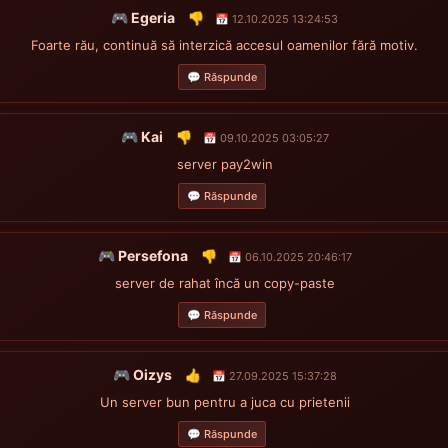
🎮 Egeria
👎
📅 12.10.2025 13:24:53
Foarte rău, continuă să interzică accesul oamenilor fără motiv.
💬 Răspunde
🎮 Kai
👎
📅 09.10.2025 03:05:27
server pay2win
💬 Răspunde
🎮 Persefona
👎
📅 06.10.2025 20:46:17
server de rahat încă un copy-paste
💬 Răspunde
🎮 Oizys
👍
📅 27.09.2025 15:37:28
Un server bun pentru a juca cu prietenii
💬 Răspunde