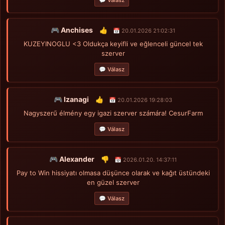
🎮 Anchises
👍
📅 20.01.2026 21:02:31
KUZEYINOGLU <3 Oldukça keyifli ve eğlenceli güncel tek
szerver
💬 Válasz
🎮 Izanagi
👍
📅 20.01.2026 19:28:03
Nagyszerű élmény egy igazi szerver számára! CesurFarm
💬 Válasz
🎮 Alexander
👎
📅 2026.01.20. 14:37:11
Pay to Win hissiyatı olmasa düşünce olarak ve kağıt üstündeki
en güzel szerver
💬 Válasz