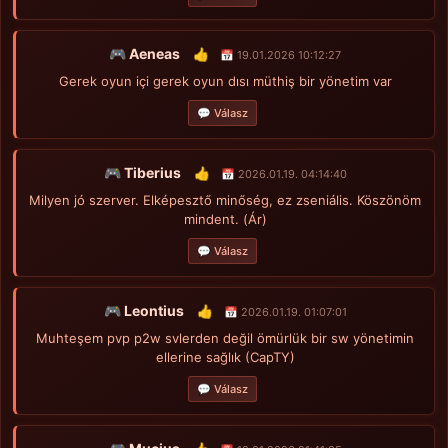
🎮 Aeneas
👍
📅 19.01.2026 10:12:27
Gerek oyun içi gerek oyun dısı müthiş bir yönetim var
💬 Válasz
🎮 Tiberius
👍
📅 2026.01.19. 04:14:40
Milyen jó szerver. Elképesztő minőség, ez zseniális. Köszönöm
mindent. (Ár)
💬 Válasz
🎮 Leontius
👍
📅 2026.01.19. 01:07:01
Muhteşem pvp p2w svlerden değil ömürlük bir sw yönetimin
ellerine sağlık (CapTY)
💬 Válasz