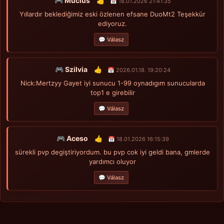
🎮 Mucius
👍
📅 18.01.2026 21:41:35
Yıllardır beklediğimiz eski özlenen efsane DuoMt2 Teşekkür
ediyoruz.
💬 Válasz
🎮 Szilvia
👍
📅 2026.01.18. 19:20:24
Nick:Mertzyy Gayet iyi sunucu 1-99 oynadıgım sunucularda
top1 e girebilir
💬 Válasz
🎮 Aceso
👍
📅 18.01.2026 16:15:39
sürekli pvp degiştiriyordum. bu pvp cok iyi geldi bana, gmlerde
yardımcı oluyor
💬 Válasz