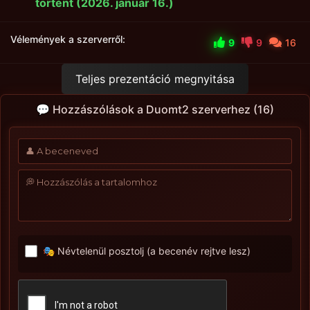
történt (2026. január 16.)
Vélemények a szerverről:
9
9
16
Teljes prezentáció megnyitása
💬 Hozzászólások a Duomt2 szerverhez (16)
🎭 Névtelenül posztolj (a becenév rejtve lesz)