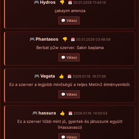
🎮 Hydros
👎
📅 20.01.2026 11:44:14
çakayım amınıza
💬 Válasz
🎮 Phantasos
👎
📅 20.01.2026 03:48:59
Berbat p2w szerver. Sakın başlama
💬 Válasz
🎮 Vegeta
👍
📅 2026.01.19. 19:21:39
Ez a szerver a legjobb minőségű a teljes Metin2 élményemből.
💬 Válasz
🎮 hassura
👍
📅 2026.01.19. 14:00:53
Ez a szerver több mint jó, gyertek és játsszunk együtt
(Hassavasci)
💬 Válasz