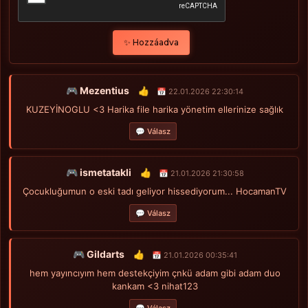
✨ Hozzáadva
🎮 Mezentius
👍
📅 22.01.2026 22:30:14
KUZEYİNOGLU <3 Harika file harika yönetim ellerinize sağlık
💬 Válasz
🎮 ismetatakli
👍
📅 21.01.2026 21:30:58
Çocukluğumun o eski tadı geliyor hissediyorum... HocamanTV
💬 Válasz
🎮 Gildarts
👍
📅 21.01.2026 00:35:41
hem yayıncıyım hem destekçiyim çnkü adam gibi adam duo
kankam <3 nihat123
💬 Válasz