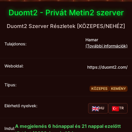
Duomt2 - Privát Metin2 szerver
Duomt2 Szerver Részletek [KÖZEPES/NEHÉZ]
Hamar
Tulajdonos:
(További információk)
Weboldal:
https://duomt2.com/
Típus:
KÖZEPES
KEMÉNY
Elérhető nyelvek:
HU
TR
A megjelenés 6 hónappal és 21 nappal ezelőtt
Indul: