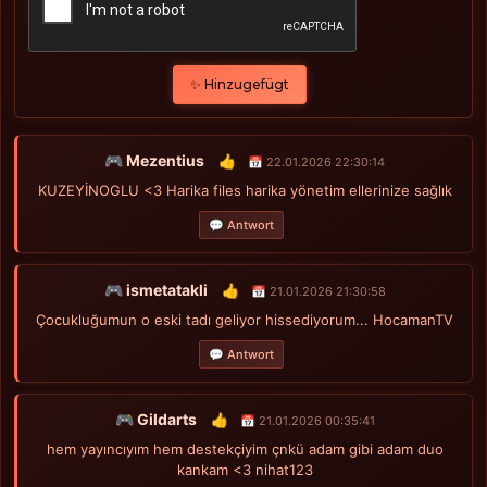
✨ Hinzugefügt
🎮 Mezentius
👍
📅 22.01.2026 22:30:14
KUZEYİNOGLU <3 Harika files harika yönetim ellerinize sağlık
💬 Antwort
🎮 ismetatakli
👍
📅 21.01.2026 21:30:58
Çocukluğumun o eski tadı geliyor hissediyorum... HocamanTV
💬 Antwort
🎮 Gildarts
👍
📅 21.01.2026 00:35:41
hem yayıncıyım hem destekçiyim çnkü adam gibi adam duo
kankam <3 nihat123