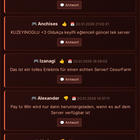
💬 Antwort
🎮 Anchises
👍
📅 20.01.2026 21:02:31
KUZEYINOGLU <3 Oldukça keyifli eğlenceli güncel tek server
💬 Antwort
🎮 Izanagi
👍
📅 20.01.2026 19:28:03
Das ist ein tolles Erlebnis für einen echten Server! CesurFarm
💬 Antwort
🎮 Alexander
👎
📅 20.01.2026 14:37:11
Pay to Win wird nur dann heruntergeladen, wenn es auf dem
Server verfügbar ist
💬 Antwort