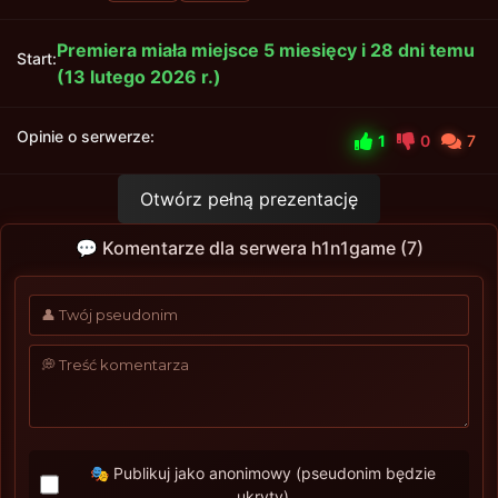
Premiera miała miejsce 5 miesięcy i 28 dni temu
Start:
(13 lutego 2026 r.)
Opinie o serwerze:
1
0
7
Otwórz pełną prezentację
💬 Komentarze dla serwera h1n1game (7)
🎭 Publikuj jako anonimowy (pseudonim będzie
ukryty)