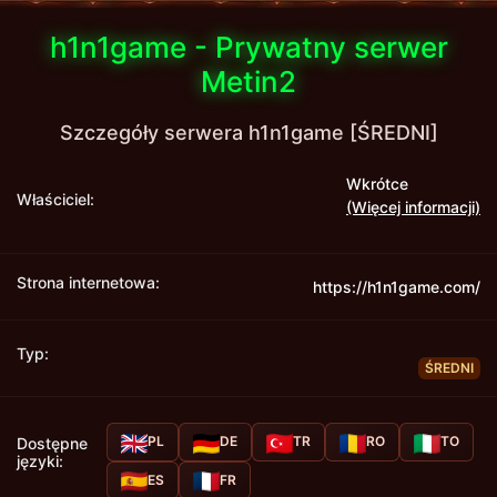
h1n1game - Prywatny serwer
Metin2
Szczegóły serwera h1n1game [ŚREDNI]
Wkrótce
Właściciel:
(Więcej informacji)
Strona internetowa:
https://h1n1game.com/
Typ:
ŚREDNI
PL
DE
TR
RO
TO
Dostępne
języki:
ES
FR