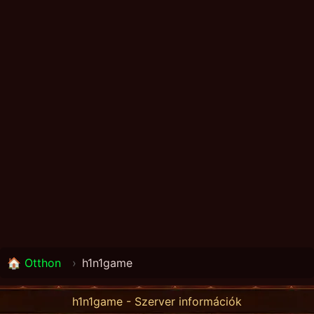
🏠 Otthon
›
h1n1game
h1n1game - Szerver információk