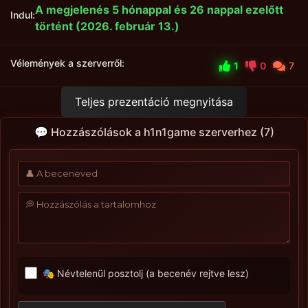
A megjelenés 5 hónappal és 26 nappal ezelőtt
Indul:
történt (2026. február 13.)
Vélemények a szerverről:
1
0
7
Teljes prezentáció megnyitása
💬 Hozzászólások a h1n1game szerverhez (7)
🎭 Névtelenül posztolj (a becenév rejtve lesz)