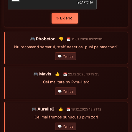
✨ Eklendi
🎮 Phobetor
👎
📅 11.01.2026 03:32:01
Nu recomand servarul, staff neserios. pusi pe smecherii.
💬 Yanıtla
🎮 Mavis
👍
📅 22.12.2025 10:19:25
Cel mai tare sv Pvm-Hard
💬 Yanıtla
🎮 Auralis2
👍
📅 18.12.2025 18:21:12
Cel mai frumos sunucusu pvm zor!
💬 Yanıtla