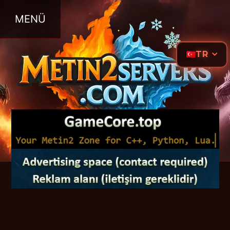
MENÜ
TR