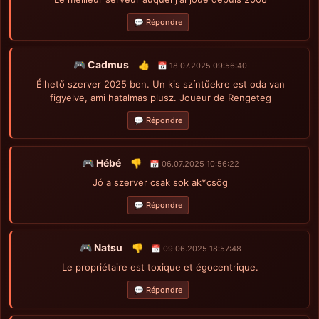
💬 Répondre
🎮 Cadmus
👍
📅 18.07.2025 09:56:40
Élhető szerver 2025 ben. Un kis színtűekre est oda van
figyelve, ami hatalmas plusz. Joueur de Rengeteg
💬 Répondre
🎮 Hébé
👎
📅 06.07.2025 10:56:22
Jó a szerver csak sok ak*csög
💬 Répondre
🎮 Natsu
👎
📅 09.06.2025 18:57:48
Le propriétaire est toxique et égocentrique.
💬 Répondre