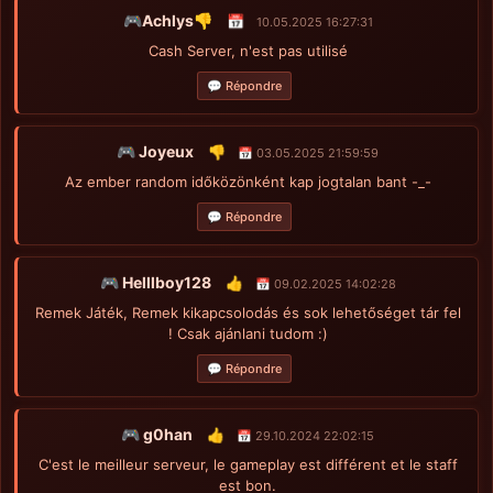
🎮Achlys👎
📅
10.05.2025 16:27:31
Cash Server, n'est pas utilisé
💬 Répondre
🎮 Joyeux
👎
📅 03.05.2025 21:59:59
Az ember random időközönként kap jogtalan bant -_-
💬 Répondre
🎮 Helllboy128
👍
📅 09.02.2025 14:02:28
Remek Játék, Remek kikapcsolodás és sok lehetőséget tár fel
! Csak ajánlani tudom :)
💬 Répondre
🎮 g0han
👍
📅 29.10.2024 22:02:15
C'est le meilleur serveur, le gameplay est différent et le staff
est bon.