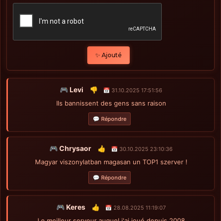
✨ Ajouté
🎮 Levi
👎
📅 31.10.2025 17:51:56
Ils bannissent des gens sans raison
💬 Répondre
🎮 Chrysaor
👍
📅 30.10.2025 23:10:36
Magyar viszonylatban magasan un TOP1 szerver !
💬 Répondre
🎮 Keres
👍
📅 28.08.2025 11:19:07
Le meilleur serveur auquel j'ai joué depuis 2008