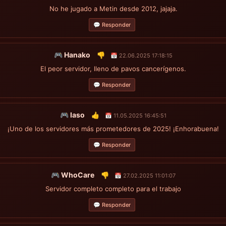
No he jugado a Metin desde 2012, jajaja.
💬 Responder
🎮 Hanako
👎
📅 22.06.2025 17:18:15
El peor servidor, lleno de pavos cancerígenos.
💬 Responder
🎮 Iaso
👍
📅 11.05.2025 16:45:51
¡Uno de los servidores más prometedores de 2025! ¡Enhorabuena!
💬 Responder
🎮 WhoCare
👎
📅 27.02.2025 11:01:07
Servidor completo completo para el trabajo
💬 Responder