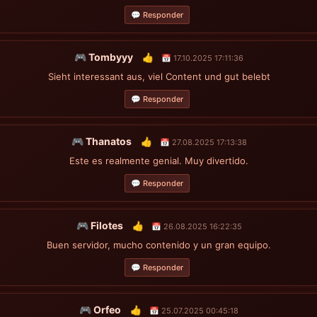
💬 Responder
🎮 Tombyyy
👍
📅 17.10.2025 17:11:36
Sieht interessant aus, viel Content und gut belebt
💬 Responder
🎮 Thanatos
👍
📅 27.08.2025 17:13:38
Este es realmente genial. Muy divertido.
💬 Responder
🎮 Filotes
👍
📅 26.08.2025 16:22:35
Buen servidor, mucho contenido y un gran equipo.
💬 Responder
🎮 Orfeo
👍
📅 25.07.2025 00:45:18