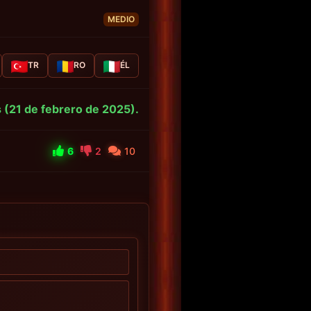
MEDIO
TR
RO
ÉL
s (21 de febrero de 2025).
6
2
10