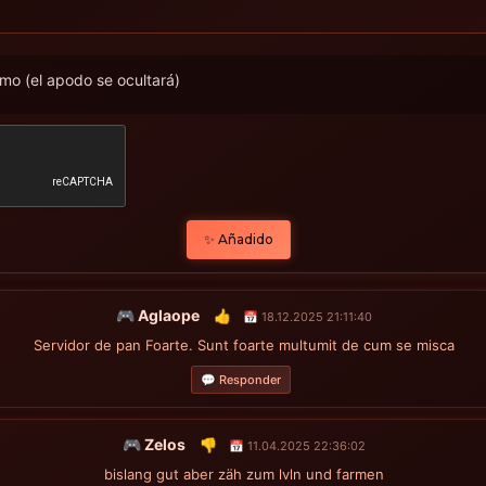
mo (el apodo se ocultará)
✨ Añadido
🎮 Aglaope
👍
📅 18.12.2025 21:11:40
Servidor de pan Foarte. Sunt foarte multumit de cum se misca
💬 Responder
🎮 Zelos
👎
📅 11.04.2025 22:36:02
bislang gut aber zäh zum lvln und farmen