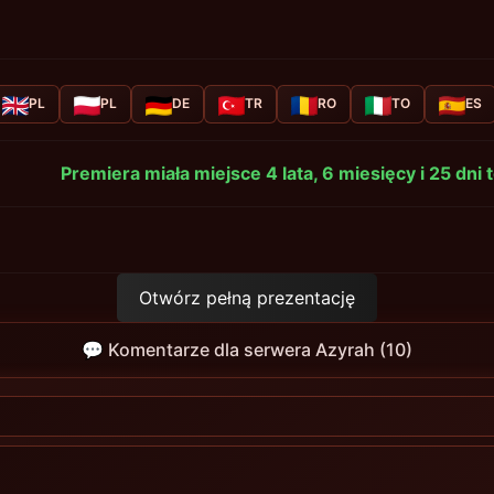
PL
PL
DE
TR
RO
TO
ES
Premiera miała miejsce 4 lata, 6 miesięcy i 25 dni 
Otwórz pełną prezentację
💬 Komentarze dla serwera Azyrah (10)