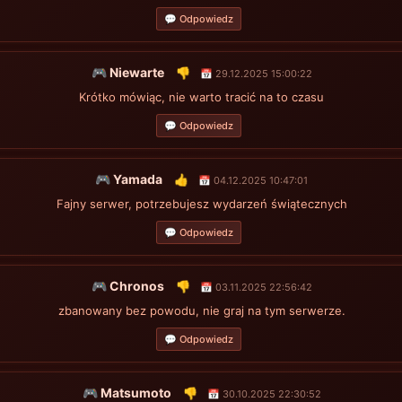
💬 Odpowiedz
🎮 Niewarte
👎
📅 29.12.2025 15:00:22
Krótko mówiąc, nie warto tracić na to czasu
💬 Odpowiedz
🎮 Yamada
👍
📅 04.12.2025 10:47:01
Fajny serwer, potrzebujesz wydarzeń świątecznych
💬 Odpowiedz
🎮 Chronos
👎
📅 03.11.2025 22:56:42
zbanowany bez powodu, nie graj na tym serwerze.
💬 Odpowiedz
🎮 Matsumoto
👎
📅 30.10.2025 22:30:52