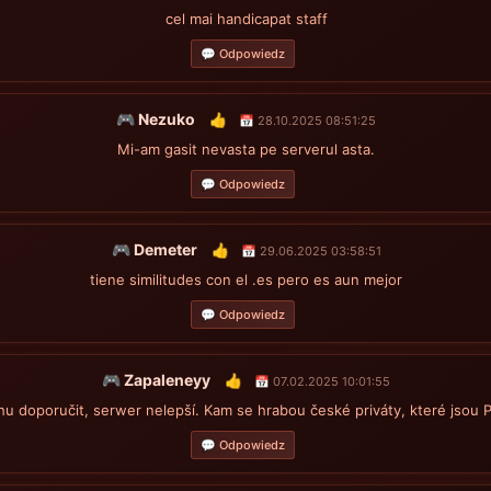
cel mai handicapat staff
💬 Odpowiedz
🎮 Nezuko
👍
📅 28.10.2025 08:51:25
Mi-am gasit nevasta pe serverul asta.
💬 Odpowiedz
🎮 Demeter
👍
📅 29.06.2025 03:58:51
tiene similitudes con el .es pero es aun mejor
💬 Odpowiedz
🎮 Zapaleneyy
👍
📅 07.02.2025 10:01:55
u doporučit, serwer nelepší. Kam se hrabou české priváty, které jsou 
💬 Odpowiedz