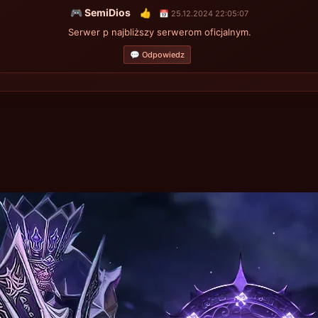
🎮 SemiDios
👍
📅 25.12.2024 22:05:07
Serwer p najbliższy serwerom oficjalnym.
💬 Odpowiedz