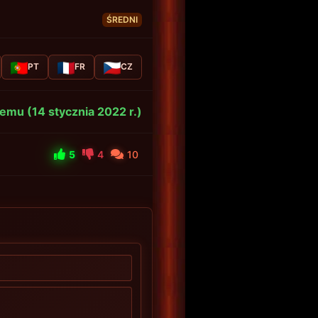
ŚREDNI
PT
FR
CZ
temu (14 stycznia 2022 r.)
5
4
10