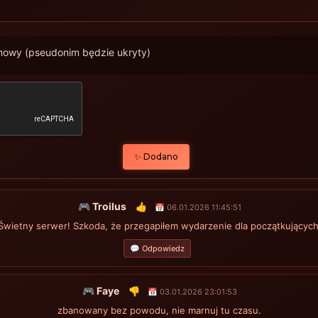
imowy (pseudonim będzie ukryty)
✨ Dodano
🎮 Troilus
👍
📅 06.01.2026 11:45:51
Świetny serwer! Szkoda, że ​​przegapiłem wydarzenie dla początkujących
💬 Odpowiedz
🎮 Faye
👎
📅 03.01.2026 23:01:53
zbanowany bez powodu, nie marnuj tu czasu.