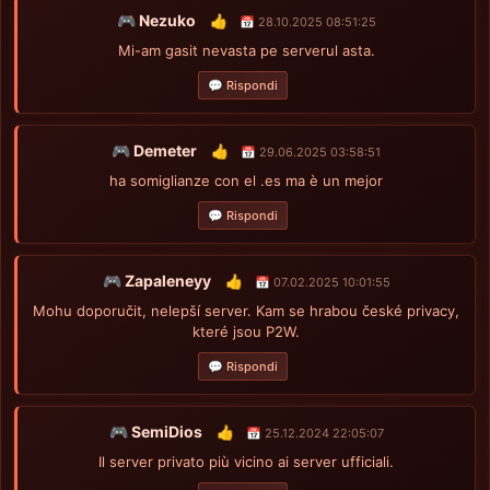
🎮 Nezuko
👍
📅 28.10.2025 08:51:25
Mi-am gasit nevasta pe serverul asta.
💬 Rispondi
🎮 Demeter
👍
📅 29.06.2025 03:58:51
ha somiglianze con el .es ma è un mejor
💬 Rispondi
🎮 Zapaleneyy
👍
📅 07.02.2025 10:01:55
Mohu doporučit, nelepší server. Kam se hrabou české privacy,
které jsou P2W.
💬 Rispondi
🎮 SemiDios
👍
📅 25.12.2024 22:05:07
Il server privato più vicino ai server ufficiali.