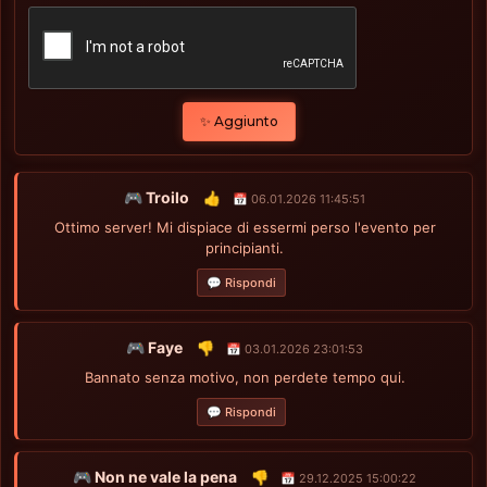
✨ Aggiunto
🎮 Troilo
👍
📅 06.01.2026 11:45:51
Ottimo server! Mi dispiace di essermi perso l'evento per
principianti.
💬 Rispondi
🎮 Faye
👎
📅 03.01.2026 23:01:53
Bannato senza motivo, non perdete tempo qui.
💬 Rispondi
🎮 Non ne vale la pena
👎
📅 29.12.2025 15:00:22