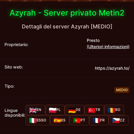
Azyrah - Server privato Metin2
Dettagli del server Azyrah [MEDIO]
Presto
Proprietario:
(Ulteriori informazioni)
Sito web:
https://azyrah.to/
Tipo:
MEDIO
EN
PL
DE
TR
RO
Lingue
disponibili:
ESSO
ES
PT
FR
CZ