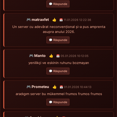
💬 Răspunde
🎮 matraxfet
👍
📅 11.01.2026 12:22:36
Un server cu adevărat neconvențional și-a pus amprenta
asupra anului 2026.
💬 Răspunde
🎮 Manto
👍
📅 05.01.2026 10:12:05
yenilikçi ve eskinin ruhunu bozmayan
💬 Răspunde
🎮 Prometeu
👍
📅 01.01.2026 10:44:13
aradıgım server bu mükemmel frumos frumos frumos
💬 Răspunde