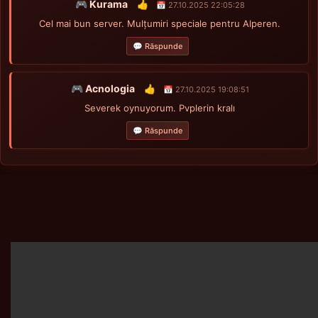
🎮 Kurama
👍
📅 27.10.2025 22:05:28
Cel mai bun server. Mulțumiri speciale pentru Alperen.
💬 Răspunde
🎮 Acnologia
👍
📅 27.10.2025 19:08:51
Severek oynuyorum. Pvplerin kralı
💬 Răspunde