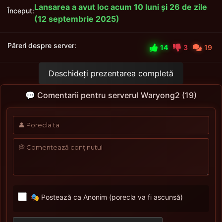
Lansarea a avut loc acum 10 luni și 26 de zile
Început:
(12 septembrie 2025)
Păreri despre server:
14
3
19
Deschideți prezentarea completă
💬 Comentarii pentru serverul Waryong2 (19)
🎭 Postează ca Anonim (porecla va fi ascunsă)