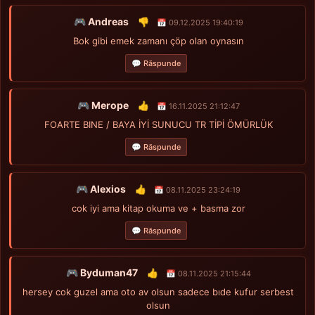
🎮 Andreas
👎
📅 09.12.2025 19:40:19
Bok gibi emek zamanı çöp olan oynasın
💬 Răspunde
🎮 Merope
👍
📅 16.11.2025 21:12:47
FOARTE BINE / BAYA İYİ SUNUCU TR TİPİ ÖMÜRLÜK
💬 Răspunde
🎮 Alexios
👍
📅 08.11.2025 23:24:19
cok iyi ama kitap okuma ve + basma zor
💬 Răspunde
🎮 Byduman47
👍
📅 08.11.2025 21:15:44
hersey cok guzel ama oto av olsun sadece bıde kufur serbest
olsun