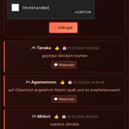
✨ Adăugat
🎮 Tanaka
👍
📅 25.01.2026 14:59:40
geçmișe döndüm resmen
💬 Răspunde
🎮 Agamemnon
👍
📅 23.01.2026 14:34:26
auf Oldschool angelehnt! Macht spaß und ist empfehlenswert.
💬 Răspunde
🎮 Midori
👍
📅 20.01.2026 19:03:00
eskilere döndük