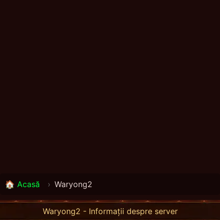
🏠 Acasă
›
Waryong2
Waryong2 - Informații despre server