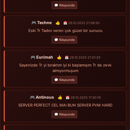
💬 Răspunde
🎮 Techne
👍
📅 29.10.2025 21:08:50
Eski Tr Tadını veren çok güzel bir sunucu
💬 Răspunde
🎮 Eurimah
👍
📅 29.10.2025 21:01:26
Sayenizde Tr yi bıraktım iyi ki başlamışım Tr de zevk
almıyormuşum
💬 Răspunde
🎮 Antinous
👍
📅 28.10.2025 11:30:19
SERVER PERFECT CEL MAI BUN SERVER PVM HARD
💬 Răspunde