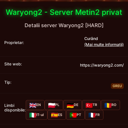
Waryong2 - Server Metin2 privat
Detalii server Waryong2 [HARD]
Curând
Proprietar:
(Mai multe informații)
Site web:
https://waryong2.com/
Tip:
GREU
EN
PL
DE
TR
RO
Limbi
disponibile:
IT-ul
ES
PT
FR