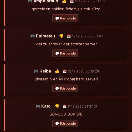
🎮 Amphiaraus
👍
📅 18.12.2025 20:17:07
gerçekten eskileri özlemişiz çok güzel
💬 Răspunde
🎮 Epimeteu
👎
📅 13.12.2025 23:51:47
viel zu schwer der schrott server
💬 Răspunde
🎮 Kaiba
👍
📅 12.12.2025 00:15:29
piyasanın en iyi global hard serveri
💬 Răspunde
🎮 Kato
👎
📅 11.12.2025 21:37:31
SUNUCU BOK GİBI
💬 Răspunde