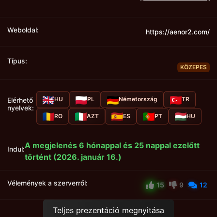
Weboldal:
https://aenor2.com/
Típus:
KÖZEPES
HU
PL
Németország
TR
Elérhető
nyelvek:
RO
AZT
ES
PT
HU
A megjelenés 6 hónappal és 25 nappal ezelőtt
Indul:
történt (2026. január 16.)
Vélemények a szerverről:
15
9
12
Teljes prezentáció megnyitása