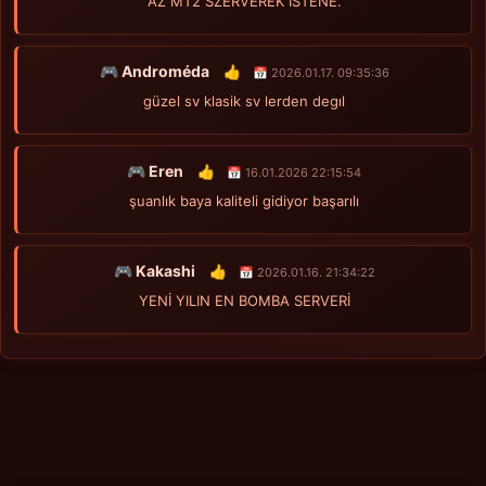
AZ MT2 SZERVEREK ISTENE.
🎮 Androméda
👍
📅 2026.01.17. 09:35:36
güzel sv klasik sv lerden degıl
🎮 Eren
👍
📅 16.01.2026 22:15:54
şuanlık baya kaliteli gidiyor başarılı
🎮 Kakashi
👍
📅 2026.01.16. 21:34:22
YENİ YILIN EN BOMBA SERVERİ