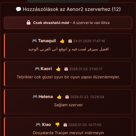
💬 Hozzászólások az Aenor2 szerverhez (12)
Csak olvasható mód
– A szerver le van tiltva
🎮 Tanaquil
👍
📅 24.01.2026 17:47:16
افضل سيرفر لعبت فيه و اتوقع اني العربي الوحيد
🎮 Kaori
👍
📅 2026.01.23. 21:45:17
Tebrikler cok güzel oyun bir oyun yapısı düzenlemişler.
🎮 Helena
👍
📅 2026.01.22. 13:26:54
Sağlam szerver
🎮 Xiao
👎
📅 2026.01.20. 14:17:05
Dosyalarda Traojan mevcut indirmeyin