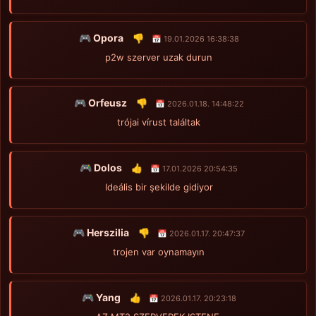
🎮 Opora
👎
📅 19.01.2026 16:38:38
p2w szerver uzak durun
🎮 Orfeusz
👎
📅 2026.01.18. 14:48:22
trójai vírust találtak
🎮 Dolos
👍
📅 17.01.2026 20:54:35
Ideális bir şekilde gidiyor
🎮 Herszilia
👎
📅 2026.01.17. 20:47:37
trojen var oynamayın
🎮 Yang
👍
📅 2026.01.17. 20:23:18