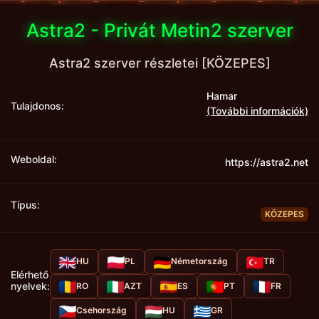
Astra2 - Privát Metin2 szerver
Astra2 szerver részletei [KÖZEPES]
Hamar
Tulajdonos:
(További információk)
Weboldal:
https://astra2.net
Típus:
KÖZEPES
HU
PL
Németország
TR
Elérhető
nyelvek:
RO
AZT
ES
PT
FR
Csehország
HU
GR