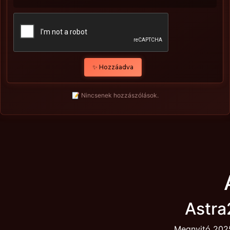
✨ Hozzáadva
📝 Nincsenek hozzászólások.
Astra
Megnyitó 2025.