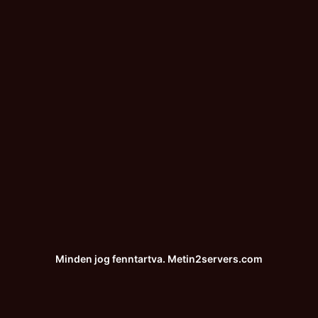
5 D
Partn
25
Minden jog fenntartva.
Metin2servers.com