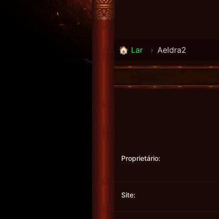
🏠 Lar
›
Aeldra2
Proprietário:
Site: