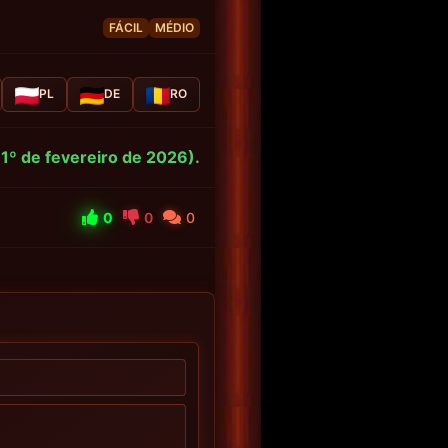
FÁCIL
MÉDIO
PL
DE
RO
1º de fevereiro de 2026).
0
0
0