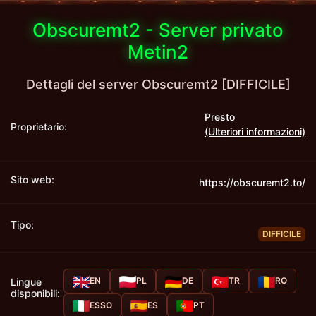
Obscuremt2 - Server privato
Metin2
Dettagli del server Obscuremt2 [DIFFICILE]
Presto
Proprietario:
(Ulteriori informazioni)
Sito web:
https://obscuremt2.to/
Tipo:
DIFFICILE
EN
PL
DE
TR
RO
Lingue
disponibili:
ESSO
ES
PT