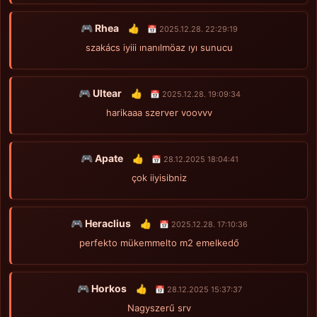
🎮 Rhea
👍
📅 2025.12.28. 22:29:19
szakács iyiii ınanılmöaz ıyı sunucu
🎮 Ultear
👍
📅 2025.12.28. 19:09:34
harikaaa szerver voovvv
🎮 Apate
👍
📅 28.12.2025 18:04:41
çok iiyisibniz
🎮 Heraclius
👍
📅 2025.12.28. 17:10:36
perfekto mükemmelto m2 emelkedő
🎮 Horkos
👍
📅 28.12.2025 15:37:37
Nagyszerű srv