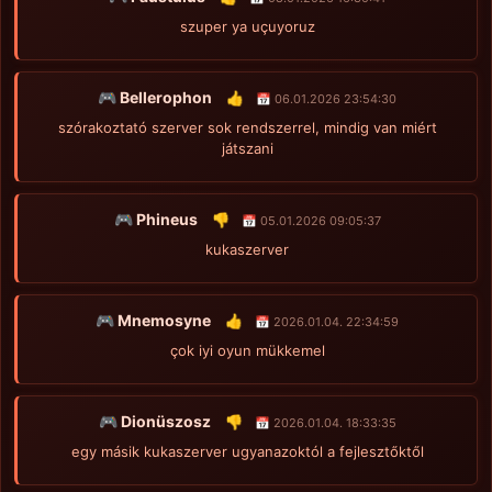
szuper ya uçuyoruz
🎮 Bellerophon
👍
📅 06.01.2026 23:54:30
szórakoztató szerver sok rendszerrel, mindig van miért
játszani
🎮 Phineus
👎
📅 05.01.2026 09:05:37
kukaszerver
🎮 Mnemosyne
👍
📅 2026.01.04. 22:34:59
çok iyi oyun mükkemel
🎮 Dionüszosz
👎
📅 2026.01.04. 18:33:35
egy másik kukaszerver ugyanazoktól a fejlesztőktől