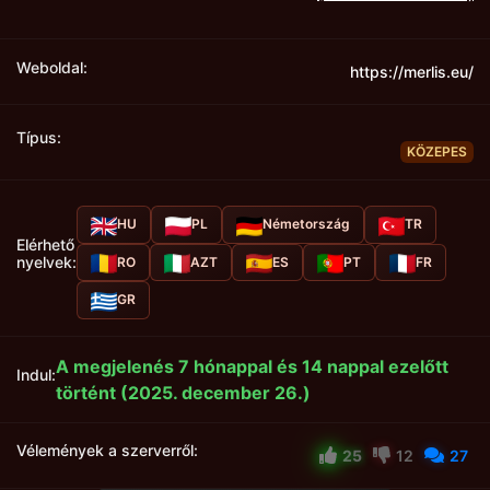
Weboldal:
https://merlis.eu/
Típus:
KÖZEPES
HU
PL
Németország
TR
Elérhető
nyelvek:
RO
AZT
ES
PT
FR
GR
A megjelenés 7 hónappal és 14 nappal ezelőtt
Indul:
történt (2025. december 26.)
Vélemények a szerverről:
25
12
27