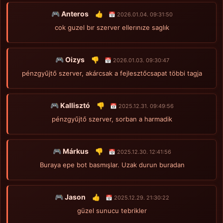
🎮 Anteros
👍
📅 2026.01.04. 09:31:50
cok guzel bır szerver ellerınıze saglık
🎮 Oizys
👎
📅 2026.01.03. 09:30:47
pénzgyűjtő szerver, akárcsak a fejlesztőcsapat többi tagja
🎮 Kallisztó
👎
📅 2025.12.31. 09:49:56
pénzgyűjtő szerver, sorban a harmadik
🎮 Márkus
👎
📅 2025.12.30. 12:41:56
Buraya epe bot basmışlar. Uzak durun buradan
🎮 Jason
👍
📅 2025.12.29. 21:30:22
güzel sunucu tebrikler