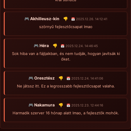
🎮 Akhilleusz-kín
👎
📅 2025.12.26. 14:12:41
szörnyű fejlesztőcsapat lmao
🎮 Héra
👎
📅 2025.12.24. 14:46:45
Sok hiba van a fájljaikban, és nem tudják, hogyan javítsák ki
őket.
🎮 Oresztész
👎
📅 2025.12.24. 14:41:06
Ne játssz itt. Ez a legrosszabb fejlesztőcsapat valaha.
🎮 Nakamura
👎
📅 2025.12.23. 12:44:16
Harmadik szerver 16 hónap alatt lmao, a fejlesztők mohók.