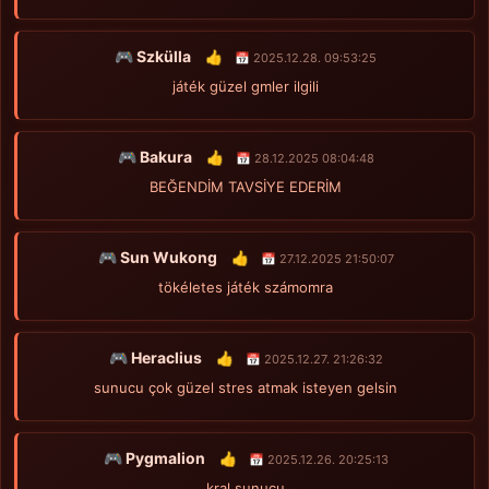
🎮 Szkülla
👍
📅 2025.12.28. 09:53:25
játék güzel gmler ilgili
🎮 Bakura
👍
📅 28.12.2025 08:04:48
BEĞENDİM TAVSİYE EDERİM
🎮 Sun Wukong
👍
📅 27.12.2025 21:50:07
tökéletes játék számomra
🎮 Heraclius
👍
📅 2025.12.27. 21:26:32
sunucu çok güzel stres atmak isteyen gelsin
🎮 Pygmalion
👍
📅 2025.12.26. 20:25:13
kral sunucu