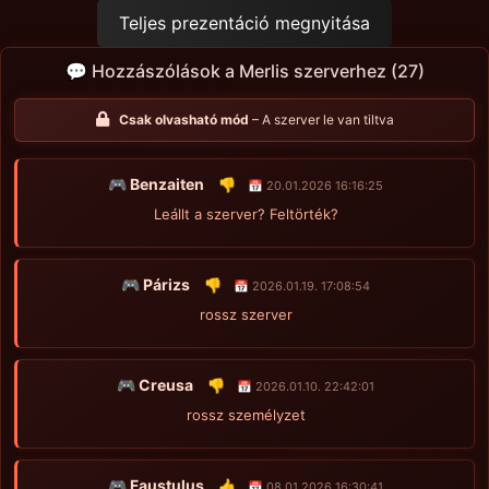
Teljes prezentáció megnyitása
💬 Hozzászólások a Merlis szerverhez (27)
Csak olvasható mód
– A szerver le van tiltva
🎮 Benzaiten
👎
📅 20.01.2026 16:16:25
Leállt a szerver? Feltörték?
🎮 Párizs
👎
📅 2026.01.19. 17:08:54
rossz szerver
🎮 Creusa
👎
📅 2026.01.10. 22:42:01
rossz személyzet
🎮 Faustulus
👍
📅 08.01.2026 16:30:41