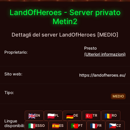
LandOfHeroes - Server privato
Metin2
Dettagli del server LandOfHeroes [MEDIO]
Presto
Proprietario:
(Ulteriori informazioni)
Sito web:
https://landofheroes.eu/
Tipo:
MEDIO
EN
PL
DE
TR
RO
Lingue
disponibili:
ESSO
ES
PT
FR
CZ