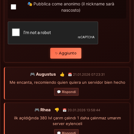
🎭 Pubblica come anonimo (il nickname sarà
nascosto)
✨ Aggiunto
🎮 Augustus
👍
📅 21.01.2026 07:23:31
Me encanta, recomiendo quien quiera un servidor bien hecho
💬 Rispondi
🎮 Rhea
👎
📅 20.01.2026 13:58:44
ilk açıldığında 380 lvl çarım çalındı ​​1 daha çalınmaz umarım
server eylenceli
💬 Rispondi