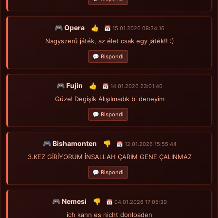
🎮 Opera
👍
📅 15.01.2026 09:34:16
Nagyszerű játék, az élet csak egy játék!! :)
💬 Rispondi
🎮 Fujin
👍
📅 14.01.2026 23:01:40
Güzel Degişik Alışılmadık bi deneyim
💬 Rispondi
🎮 Bishamonten
👎
📅 12.01.2026 15:55:44
3.KEZ GİRİYORUM İNSALLAH ÇARIM GENE ÇALINMAZ
💬 Rispondi
🎮 Nemesi
👎
📅 04.01.2026 17:05:39
ich kann es nicht donloaden