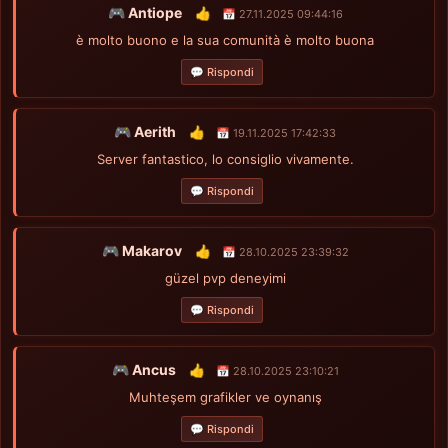
🎮 Antiope
👍
📅 27.11.2025 09:44:16
è molto buono e la sua comunità è molto buona
💬 Rispondi
🎮 Aerith
👍
📅 19.11.2025 17:42:33
Server fantastico, lo consiglio vivamente.
💬 Rispondi
🎮 Makarov
👍
📅 28.10.2025 23:39:32
güzel pvp deneyimi
💬 Rispondi
🎮 Ancus
👍
📅 28.10.2025 23:10:21
Muhteşem grafikler ve oynanış
💬 Rispondi