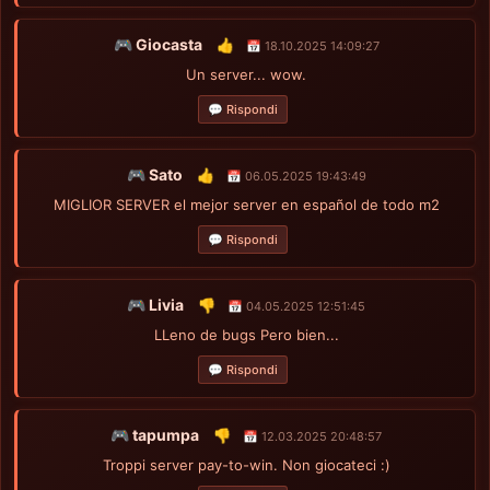
🎮 Giocasta
👍
📅 18.10.2025 14:09:27
Un server... wow.
💬 Rispondi
🎮 Sato
👍
📅 06.05.2025 19:43:49
MIGLIOR SERVER el mejor server en español de todo m2
💬 Rispondi
🎮 Livia
👎
📅 04.05.2025 12:51:45
LLeno de bugs Pero bien...
💬 Rispondi
🎮 tapumpa
👎
📅 12.03.2025 20:48:57
Troppi server pay-to-win. Non giocateci :)