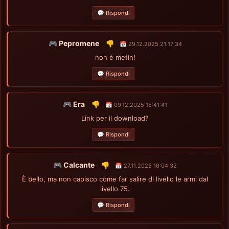
💬 Rispondi
🎮 Pepromene
👎
📅 29.12.2025 21:17:34
non è metin!
💬 Rispondi
🎮 Era
👎
📅 09.12.2025 15:41:41
Link per il download?
💬 Rispondi
🎮 Calcante
👎
📅 27.11.2025 16:04:32
È bello, ma non capisco come far salire di livello le armi dal
livello 75.
💬 Rispondi