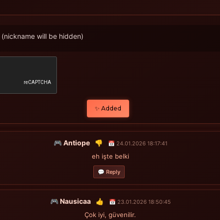
(nickname will be hidden)
✨ Added
🎮 Antiope
👎
📅 24.01.2026 18:17:41
eh işte belki
💬 Reply
🎮 Nausicaa
👍
📅 23.01.2026 18:50:45
Çok iyi, güvenilir.