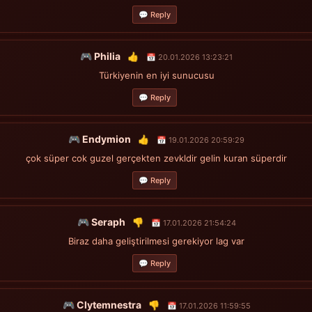
💬 Reply
🎮 Philia
👍
📅 20.01.2026 13:23:21
Türkiyenin en iyi sunucusu
💬 Reply
🎮 Endymion
👍
📅 19.01.2026 20:59:29
çok süper cok guzel gerçekten zevkldir gelin kuran süperdir
💬 Reply
🎮 Seraph
👎
📅 17.01.2026 21:54:24
Biraz daha geliştirilmesi gerekiyor lag var
💬 Reply
🎮 Clytemnestra
👎
📅 17.01.2026 11:59:55