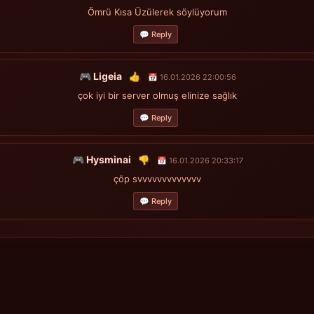
Ömrü Kısa Üzülerek söylüyorum
💬 Reply
🎮 Ligeia
👍
📅 16.01.2026 22:00:56
çok iyi bir server olmuş elinize sağlık
💬 Reply
🎮 Hysminai
👎
📅 16.01.2026 20:33:17
çöp svvvvvvvvvvvvv
💬 Reply