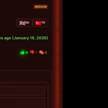
MEDIUM
EN
TR
s ago (January 16, 2026)
4
1
8